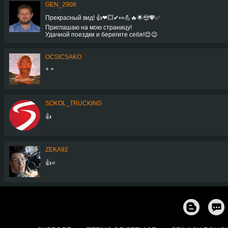
GEN_2908
Прекрасный вид! 👍❤💥✔👀💪🔥🌟😍💖✅
Приглашаю на мою страницу!
Удачной поездки и берегите себя!😊😉
OCSICSAKO
+ +
SOKOL_TRUCKING
👍
ZEKA92
👍⭐