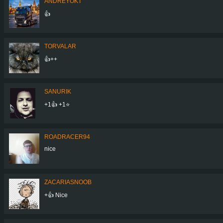
ANDREYOKT
👍
TORVALAR
👍++
SANURIK
+1👍 +1⭐️
ROADRACER94
nice
ZACARIASNOOB
+👍 Nice