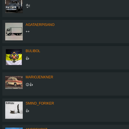
👌!
AGATAERPISANO
++
BULIBOL
👍
MARIOJENKNER
😉👍
SMIND_FORIKER
👍