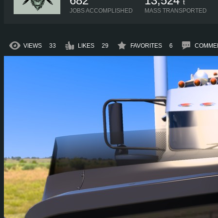
682
13,524
t
JOBS ACCOMPLISHED
MASS TRANSPORTED
VIEWS
33
LIKES
29
FAVORITES
6
COMME